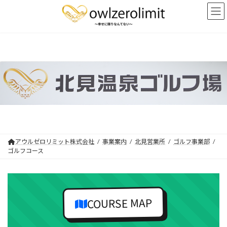
コ
ナ
ン
ビ
テ
ゲ
ン
ー
ツ
シ
へ
ョ
ス
ン
キ
に
ッ
移
プ
動
アウルゼロリミット株式会社
事業案内
北見営業所
ゴルフ事業部
ゴルフコース
COURSE MAP