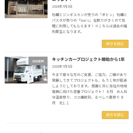
2024年7月5日
牡蠣とジンギスカンが売りの「オトン」 牡蠣と
パスタが売りの「Son’s」 社割りがきくので気
軽に利用してもらえます！ ※こちらは過去の福
利厚生となります。
続きを読む
キッチンカープロジェクト開始から1年
地域振興
2024年7月5日
今まで様々な方のご支援、ご協力、ご縁があり
発展してきてプロジェクトも、もう１年が経過
しようとしております。 感謝と共に当社の地域
復興に向けた定番プロジェクト！ ８月 おんね
ゆ温泉祭り、コス痛紋別、るべしべ夏祭り ９
月 北 […]
続きを読む