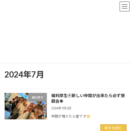
コ
ナ
ン
ビ
テ
ゲ
ン
ー
ツ
シ
へ
ョ
アウルブログ
ス
ン
キ
に
ッ
移
プ
動
アウルゼロリミット株式会社
アウルブログ
2024年7月
2024年7月
福利厚生④新しい仲間が出来たら必ず懇
福利厚生
親会☀
2024年7月5日
仲間が増えたら宴です
続きを読む