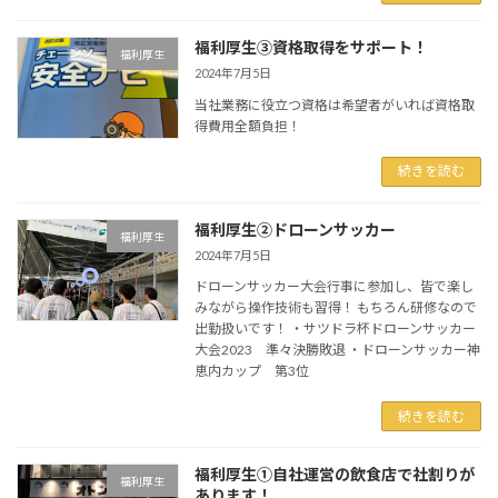
福利厚生③資格取得をサポート！
福利厚生
2024年7月5日
当社業務に役立つ資格は希望者がいれば資格取
得費用全額負担！
続きを読む
福利厚生②ドローンサッカー
福利厚生
2024年7月5日
ドローンサッカー大会行事に参加し、皆で楽し
みながら操作技術も習得！ もちろん研修なので
出勤扱いです！ ・サツドラ杯ドローンサッカー
大会2023 準々決勝敗退 ・ドローンサッカー神
恵内カップ 第3位
続きを読む
福利厚生①自社運営の飲食店で社割りが
福利厚生
あります！