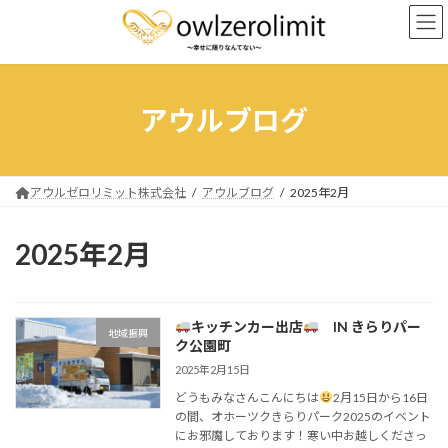
コ
ナ
ン
ビ
テ
ゲ
ン
ー
ツ
シ
へ
ョ
アウルブログ
ス
ン
キ
に
ッ
移
プ
動
アウルゼロリミット株式会社
アウルブログ
2025年2月
2025年2月
キッチンカー出店
IN きらりパー
地域振興
ク公園町
2025年2月15日
どうもみなさんこんにちは
2月15日から16日
の間、オホーツクきらりパーク2025のイベント
にお邪魔しております！寒い中お越しくださっ