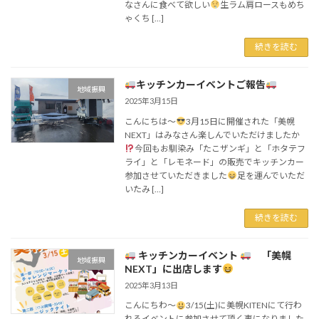
なさんに食べて欲しい
生ラム肩ロースもめち
ゃくち […]
続きを読む
キッチンカーイベントご報告
地域振興
2025年3月15日
こんにちは〜
3月15日に開催された「美幌
NEXT」はみなさん楽しんでいただけましたか
今回もお馴染み「たこザンギ」と「ホタテフ
ライ」と「レモネード」の販売でキッチンカー
参加させていただきました
足を運んでいただ
いたみ […]
続きを読む
キッチンカーイベント
「美幌
地域振興
NEXT」に出店します
2025年3月13日
こんにちわ〜
3/15(土)に美幌KITENにて行わ
れるイベントに参加させて頂く事になりました