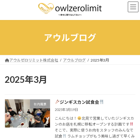
コ
ナ
ン
ビ
テ
ゲ
ン
ー
ツ
シ
へ
ョ
アウルブログ
ス
ン
キ
に
ッ
移
プ
動
アウルゼロリミット株式会社
アウルブログ
2025年3月
2025年3月
ジンギスカン試食会
社内風景
2025年3月19日
こんにちは！
北見で営業していたジンギスカ
ンのお店を札幌に移転オープンする計画です
そこで、実際に使うお肉をスタッフのみんなで
試食
ラムチョップがもう美味し過ぎて早くみ